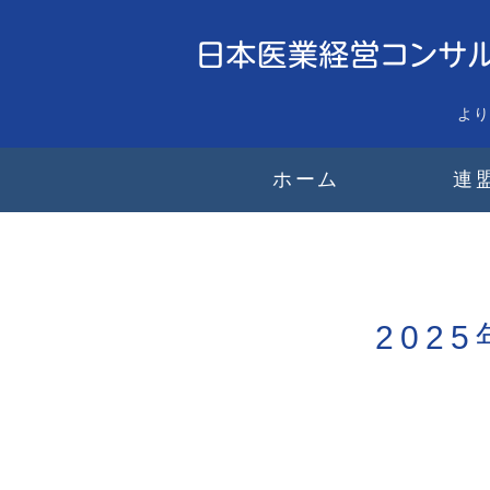
よ
ホーム
連
202