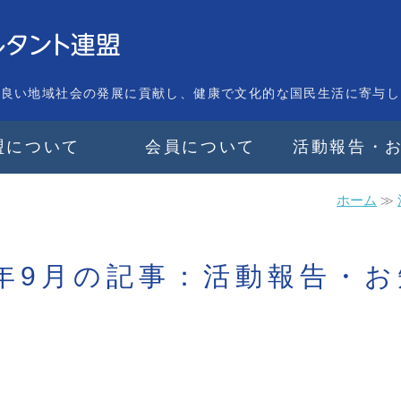
り良い地域社会の発展に貢献し、健康で文化的な国民生活に寄与し
盟について
会員について
活動報告・
ホーム
≫
5年9月の記事：活動報告・